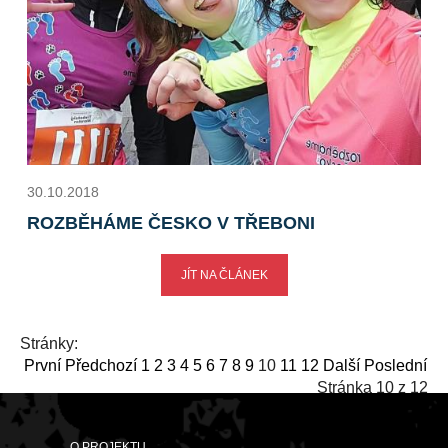
30.10.2018
ROZBĚHÁME ČESKO V TŘEBONI
JÍT NA ČLÁNEK
Stránky:
První
Předchozí
1
2
3
4
5
6
7
8
9
10
11
12
Další
Poslední
Stránka
10
z 12
O PROJEKTU