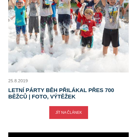
25.8.2019
LETNÍ PÁRTY BĚH PŘILÁKAL PŘES 700
BĚŽCŮ | FOTO, VÝTĚŽEK
JÍT NA ČLÁNEK