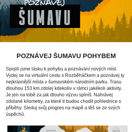
POZNÁVEJ ŠUMAVU POHYBEM
Spojili jsme lásku k pohybu a poznávání nových míst.
Vydej se na virtuální cestu s Rozběháčkem a poznávej ty
nejkrásnější místa v šumavském národním parku. Trasu
dlouhou 153 km zdolej kdekoliv v rámci jakékoli aktivity.
Je jen na tobě za jak dlouho výzvu splníš. Nahrávej
zdolané kilometry, za které ti budou chodit pohlednice s
příběhy. Sleduj svůj progres na mapě a těš se ze svých
úspěchů.