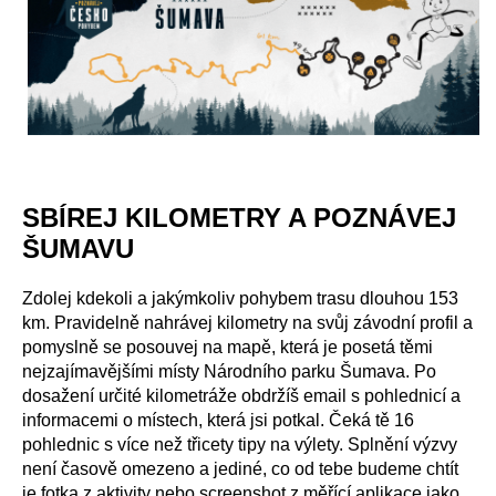
SBÍREJ KILOMETRY A POZNÁVEJ
ŠUMAVU
Zdolej kdekoli a jakýmkoliv pohybem trasu dlouhou 153
km. Pravidelně nahrávej kilometry na svůj závodní profil a
pomyslně se posouvej na mapě, která je posetá těmi
nejzajímavějšími místy Národního parku Šumava. Po
dosažení určité kilometráže obdržíš email s pohlednicí a
informacemi o místech, která jsi potkal. Čeká tě 16
pohlednic s více než třicety tipy na výlety. Splnění výzvy
není časově omezeno a jediné, co od tebe budeme chtít
je fotka z aktivity nebo screenshot z měřící aplikace jako