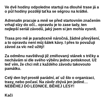
Ve dvě hodiny odpoledne startuji na dlouhé trase já a
o půl hodiny později taťka se ségrou na krátké.
Adrenalin pracuje a mně se před startovním značením
vrhají slzy do očí... opravdu je to zase tady, ten
nejlepší seriál závodů, jaký jsem si jen mohla vysnít.
Trasa pro mě je paradoxně náročná, žádné převýšení,
a to opravdu není můj šálek kávy. I přes to považuji
závod za víc než užitý!
Za odměnu navštěvuji již zmiňovaný stánek s tričky a
nechávám si dle svého výběru jedno potisknout. Už
teď vím, že chci mít z každého závodu takovouto
památku.
Celý den byl prostě parádní, ať už šlo o organizaci,
trasy, nebo počasí. Na závěr zbývá jen jediné…
NEBĚHEJ DO LEDNICE, BĚHEJ LESY!
Kači