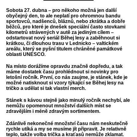
Sobota 27. dubna – pro někoho možná jen další
obyčejný den, to ale neplatí pro ohromnou bandu
sportovců, nadšenců, bláznů, nebo zkrátka a dobře
běžců, pro které je dnešek speciální často stovkami
kilometrů strávených v autě za jediným cílem –
odstartovat nový seriál Běhej lesy a zaběhnout si
krátkou, či dlouhou trasu v Lednicko – valtickém
areálu, který se pyšní titulem chráněné památkové
oblasti UNESCO.
Na místo dorážíme opravdu značně dopředu, a tak
máme dostatek času prohlédnout si novinky pro
letošní ročník. První, co nás zaujme, je stánek, kde je
možné natisknout si vzory týkající se Běhej lesy na
tričko a udělat si tak vlastní merch.
Stánek s kávou stejně jako minulý ročník nechybí, ale
nemůžu opomenout množství dalších míst se
zdravějším i méně zdravým sortimentem.
Zdánlivě nekonečné množství času nám neskutečně
rychle utíká a my se musíme jít připravit. Je relativně
teplo, takže volba trička a kraťasů nemůže zklamat.