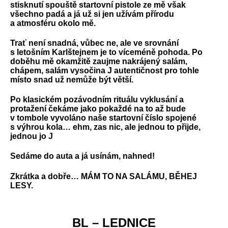
stisknutí spouště startovní pistole ze mě však
všechno padá a já už si jen užívám přírodu
a atmosféru okolo mě.
Trať není snadná, vůbec ne, ale ve srovnání
s letošním Karlštejnem je to víceméně pohoda. Po
doběhu mě okamžitě zaujme nakrájený salám,
chápem, salám vysočina J autentičnost pro tohle
místo snad už nemůže být větší.
Po klasickém pozávodním rituálu vyklusání a
protažení čekáme jako pokaždé na to až bude
v tombole vyvoláno naše startovní číslo spojené
s výhrou kola… ehm, zas nic, ale jednou to přijde,
jednou jo J
Sedáme do auta a já usínám, nahned!
Zkrátka a dobře… MÁM TO NA SALÁMU, BĚHEJ
LESY.
BL – LEDNICE