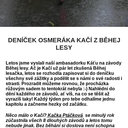
DENÍČEK OSMERÁKA KAČÍ Z BĚHEJ
LESY
Letos jsme vyslali naší ambasadorku Káťu na závody
Běhej lesy. Ač je Kačí už pár let zkušená Běhej
lesačka, letos se rozhodla zapisovat si do deníčku
všechny své zážitky a podělit se s námi o své radosti i
strasti. Prozradit můžeme rovnou, že procházka
růžovým sadem to tentokrát nebyla :-) Nahlédni do
dění každého ze závodů, ať víš, na co se těšit až
vyrazíš taky! Každý týden pro tebe odhalíme jednu
kapitolu a začneme hezky od začátku.
Něco málo o Kačí?
Kačka Ptáčková
se minulý rok
zúčastnila všech 8 dlouhých závodů a letos tomu
nebude jinak. Bez běhání si doslova není schopna