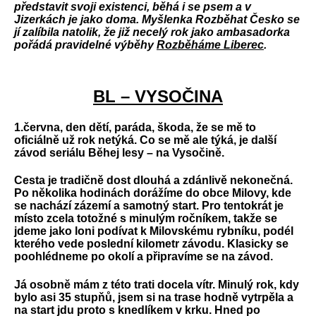
představit svoji existenci, běhá i se psem a v
Jizerkách je jako doma. Myšlenka Rozběhat Česko se
jí zalíbila natolik, že již necelý rok jako ambasadorka
pořádá pravidelné výběhy
Rozběhám
e Liberec
.
BL – VYSOČINA
1.června, den dětí, paráda, škoda, že se mě to
oficiálně už rok netýká. Co se mě ale týká, je další
závod seriálu Běhej lesy – na Vysočině.
Cesta je tradičně dost dlouhá a zdánlivě nekonečná.
Po několika hodinách dorážíme do obce Milovy, kde
se nachází zázemí a samotný start. Pro tentokrát je
místo zcela totožné s minulým ročníkem, takže se
jdeme jako loni podívat k Milovskému rybníku, podél
kterého vede poslední kilometr závodu. Klasicky se
poohlédneme po okolí a připravíme se na závod.
Já osobně mám z této trati docela vítr. Minulý rok, kdy
bylo asi 35 stupňů, jsem si na trase hodně vytrpěla a
na start jdu proto s knedlíkem v krku. Hned po