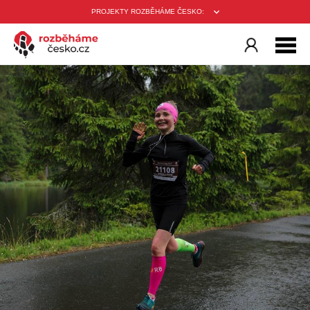
PROJEKTY ROZBĚHÁME ČESKO: