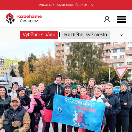
PROJEKTY ROZBĚHÁME ČESKO:
Vyběhni s námi
Rozběhej své město
Ambasadoři
Trenéři