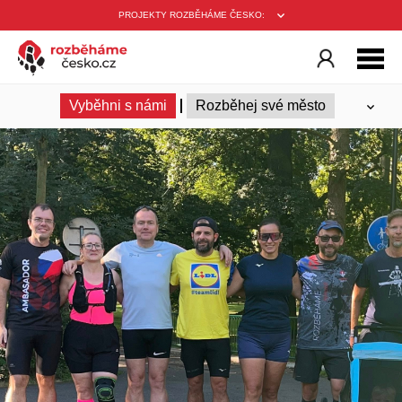
PROJEKTY ROZBĚHÁME ČESKO:
Vyběhni s námi
Rozběhej své město
Ambasadoři
Trenéři