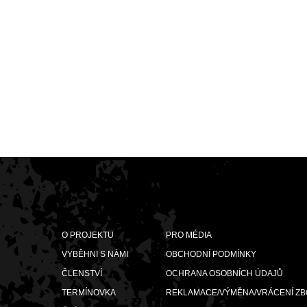
O PROJEKTU
PRO MÉDIA
VYBĚHNI S NÁMI
OBCHODNÍ PODMÍNKY
ČLENSTVÍ
OCHRANA OSOBNÍCH ÚDAJŮ
TERMÍNOVKA
REKLAMACE/VÝMĚNA/VRÁCENÍ ZB