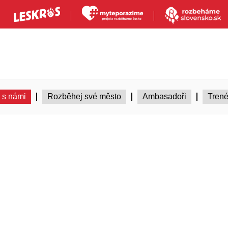
 s námi
Rozběhej své město
Ambasadoři
Trené