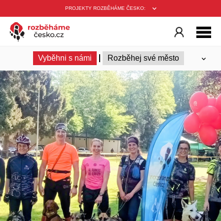
PROJEKTY ROZBĚHÁME ČESKO:
Vyběhni s námi
Rozběhej své město
Ambasadoři
Trenéři