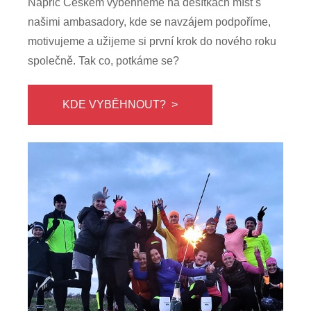
Napříč Českem vyběhneme na desítkách míst s
našimi ambasadory, kde se navzájem podpoříme,
motivujeme a užijeme si první krok do nového roku
společně. Tak co, potkáme se?
KDE VYBĚHNOUT? >