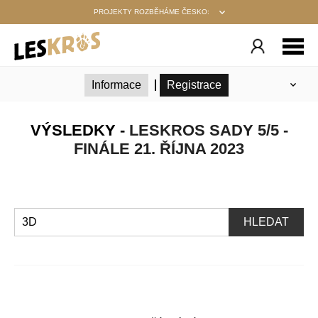
PROJEKTY ROZBĚHÁME ČESKO:
Informace
Registrace
Seznam přihlášených
Výsledky
VÝSLEDKY -
LESKROS SADY 5/5 -
Podmínky
Týmová výzva
FINÁLE 21. ŘÍJNA 2023
HLEDAT