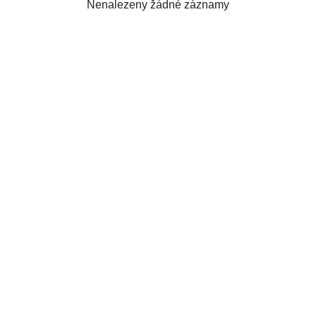
Nenalezeny žádné záznamy