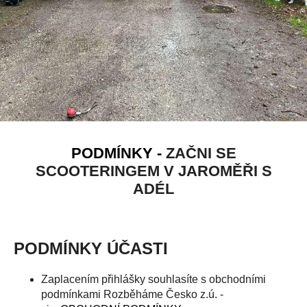
PODMÍNKY -
ZAČNI SE
SCOOTERINGEM V JAROMĚŘI S
ADÉL
PODMÍNKY ÚČASTI
Zaplacením přihlášky souhlasíte s obchodními
podmínkami Rozběháme Česko z.ú. -