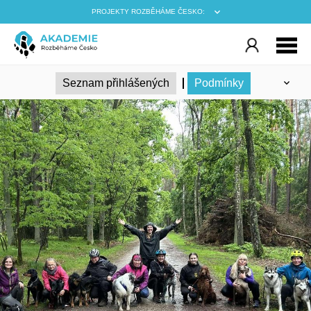
PROJEKTY ROZBĚHÁME ČESKO:
Informace
Registrace
Seznam přihlášených
Podmínky