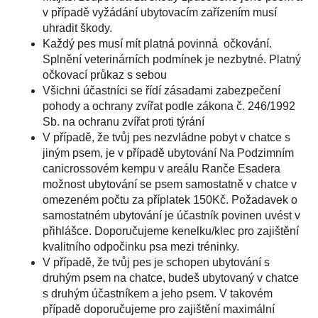
v případě vyžádání ubytovacím zařízením musí
uhradit škody.
Každý pes musí mít platná povinná očkování.
Splnění veterinárních podmínek je nezbytné. Platný
očkovací průkaz s sebou
Všichni účastníci se řídí zásadami zabezpečení
pohody a ochrany zvířat podle zákona č. 246/1992
Sb. na ochranu zvířat proti týrání
V případě, že tvůj pes nezvládne pobyt v chatce s
jiným psem, je v případě ubytování Na Podzimním
canicrossovém kempu v areálu Ranče Esadera
možnost ubytování se psem samostatně v chatce v
omezeném počtu za příplatek 150Kč. Požadavek o
samostatném ubytování je účastník povinen uvést v
přihlášce. Doporučujeme kenelku/klec pro zajištění
kvalitního odpočinku psa mezi tréninky.
V případě, že tvůj pes je schopen ubytování s
druhým psem na chatce, budeš ubytovaný v chatce
s druhým účastníkem a jeho psem. V takovém
případě doporučujeme pro zajištění maximální