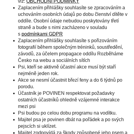
viz:
OBCHODNÍ PODMÍNKY
Zaplacením přihlášky souhlasíte se zpracováním a
uchováním osobních údajů po dobu členství dítěte v
oddíle. Osobní údaje nebudou poskytovány třetí
straně a bude s nimi zacházeno v souladu
s
podmínkami GDPR
Zaplacením přihlášky souhlasíte s pořizováním
fotografií během společným tréninků, soustředění,
závodů, za účelem propagace oddílu Rozběháme
Česko na webu a sociálních sítích
Psi, kteří se aktivně účastní akce musí být staří
nejméně jeden rok.
Akce se nesmí účastnit březí feny a do 6 týdnů po
porodu.
Účastník je POVINEN respektovat požadavky
ostatních účastníků ohledně vzájemné interakce
mezi psi
Psi budou po celou dobu programu na vodítku.
Majitel psa je povinen dbát na pořádek a po svých
pejscích si uklízet.
Majitel zodpovídá za škody způsobené jeho psem a