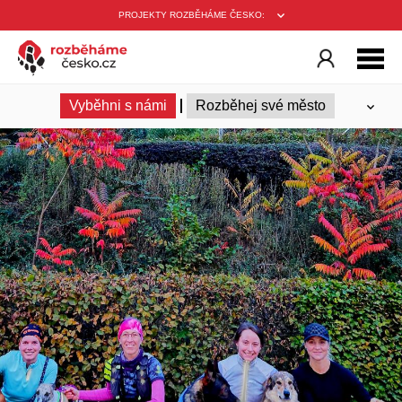
PROJEKTY ROZBĚHÁME ČESKO:
Vyběhni s námi
Rozběhej své město
Ambasadoři
Trenéři