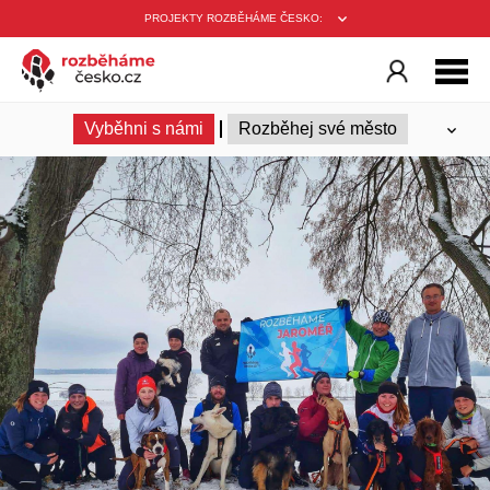
PROJEKTY ROZBĚHÁME ČESKO:
Vyběhni s námi
Rozběhej své město
Ambasadoři
Trenéři