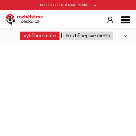
PROJEKTY ROZBĚHÁME ČESKO:
Vyběhni s námi
Rozběhej své město
Ambasadoři
Trenéři