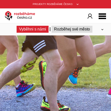
PROJEKTY ROZBĚHÁME ČESKO:
Vyběhni s námi
Rozběhej své město
Ambasadoři
Trenéři