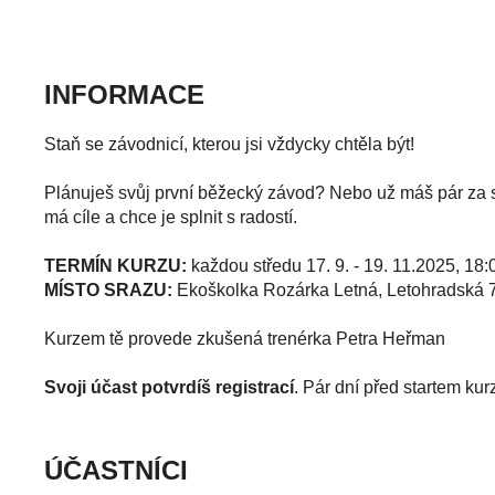
INFORMACE
Staň se závodnicí, kterou jsi vždycky chtěla být!
Plánuješ svůj první běžecký závod? Nebo už máš pár za sebo
má cíle a chce je splnit s radostí.
TERMÍN KURZU:
každou středu 17. 9. - 19. 11.2025, 18:0
MÍSTO SRAZU:
Ekoškolka Rozárka Letná, Letohradská 761
Kurzem tě provede zkušená trenérka Petra Heřman
Svoji účast potvrdíš registrací
. Pár dní před startem ku
ÚČASTNÍCI