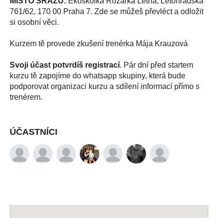
MÍSTO SRAZU:
Ekoškolka Rozárka Letná, Letohradská
761/62, 170 00 Praha 7. Zde se můžeš převléct a odložit
si osobní věci.
Kurzem tě provede zkušení trenérka Mája Krauzová
Svoji účast potvrdíš registrací
. Pár dní před startem
kurzu tě zapojíme do whatsapp skupiny, která bude
podporovat organizaci kurzu a sdílení informací přímo s
trenérem.
ÚČASTNÍCI