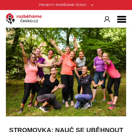
PROJEKTY ROZBĚHÁME ČESKO:
STROMOVKA: NAUČ SE UBĚHNOUT