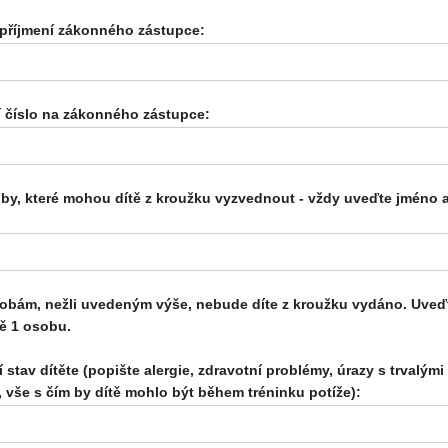
příjmení zákonného zástupce:
í číslo na zákonného zástupce:
oby, které mohou dítě z kroužku vyzvednout - vždy uveďte jméno 
obám, nežli uvedeným výše, nebude díte z kroužku vydáno. Uveď
ě 1 osobu.
 stav dítěte (popište alergie, zdravotní problémy, úrazy s trvalými
 vše s čím by dítě mohlo být během tréninku potíže):