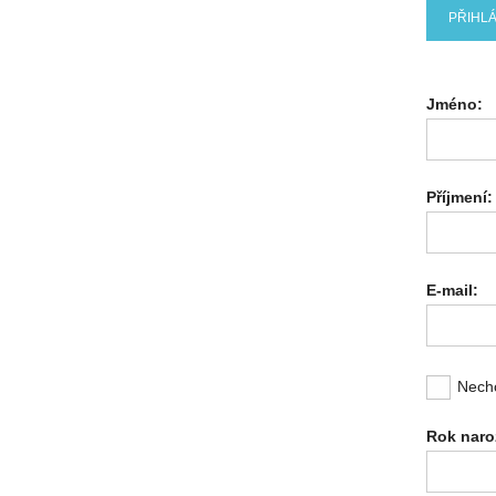
PŘIHLÁ
Jméno:
Příjmení:
E-mail:
Nechc
Rok naro