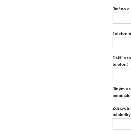
Jméno a 
Telefonn
Další os
telefon:
Jiným os
minimáln
Zdravotní
následky,