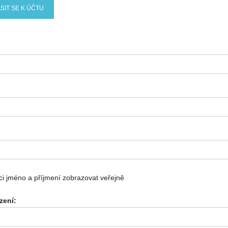
SIT SE K ÚČTU
i jméno a příjmení zobrazovat veřejně
zení: