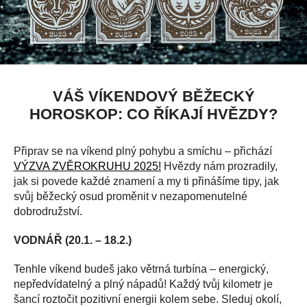
VÁŠ VÍKENDOVÝ BĚŽECKÝ
HOROSKOP: CO ŘÍKAJÍ HVĚZDY?
Připrav se na víkend plný pohybu a smíchu – přichází
VÝZVA ZVĚROKRUHU 2025!
Hvězdy nám prozradily,
jak si povede každé znamení a my ti přinášíme tipy, jak
svůj běžecký osud proměnit v nezapomenutelné
dobrodružství.
VODNÁŘ (20.1. – 18.2.)
Tenhle víkend budeš jako větrná turbína – energický,
nepředvídatelný a plný nápadů! Každý tvůj kilometr je
šancí roztočit pozitivní energii kolem sebe. Sleduj okolí,