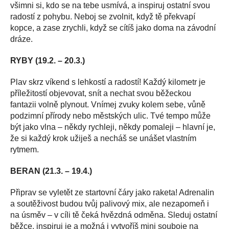
všimni si, kdo se na tebe usmívá, a inspiruj ostatní svou
radostí z pohybu. Neboj se zvolnit, když tě překvapí
kopce, a zase zrychli, když se cítíš jako doma na závodní
dráze.
RYBY (19.2. – 20.3.)
Plav skrz víkend s lehkostí a radostí! Každý kilometr je
příležitostí objevovat, snít a nechat svou běžeckou
fantazii volně plynout. Vnímej zvuky kolem sebe, vůně
podzimní přírody nebo městských ulic. Tvé tempo může
být jako vlna – někdy rychleji, někdy pomaleji – hlavní je,
že si každý krok užiješ a necháš se unášet vlastním
rytmem.
BERAN (21.3. – 19.4.)
Připrav se vyletět ze startovní čáry jako raketa! Adrenalin
a soutěživost budou tvůj palivový mix, ale nezapomeň i
na úsměv – v cíli tě čeká hvězdná odměna. Sleduj ostatní
běžce, inspiruj je a možná i vytvoříš mini souboje na