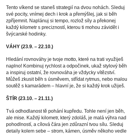
Tento víkend se staneš strategií na dvou nohách. Sleduj
své pocity, vnímej dech i krok a přemýšlej, jak si běh
zpříjemnit. Naplánuj si tempo, rozlož síly a překonej
každý kilometr s precizností, kterou ti mohou závidět i
švýcarské hodinky.
VÁHY (23.9. – 22.10.)
Hledání rovnováhy je tvoje motto, které na trati využiješ
naplno! Kombinuj rychlost a odpočinek, ukaž stylový běh
a inspiruj ostatní, že rovnováha je vždycky vítězství.
Můžeš zkusit běh s úsměvem, střídat rytmus, nebo malou
soutěž s kamarádem – hlavní je, že si každý krok užiješ.
ŠTÍR (23.10. – 21.11.)
Tvá odhodlanost tě pohání kupředu. Tohle není jen běh,
ale mise. Každý kilometr, který zdoláš, je malá výhra nad
pohodlností, a cílová čára jen zdůrazní tvou sílu. Sleduj
detaily kolem sebe – strom, kámen, úsměv někoho vedle