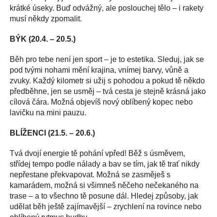
krátké úseky. Buď odvážný, ale poslouchej tělo – i rakety
musí někdy zpomalit.
BÝK (20.4. – 20.5.)
Běh pro tebe není jen sport – je to estetika. Sleduj, jak se
pod tvými nohami mění krajina, vnímej barvy, vůně a
zvuky. Každý kilometr si užij s pohodou a pokud tě někdo
předběhne, jen se usměj – tvá cesta je stejně krásná jako
cílová čára. Možná objevíš nový oblíbený kopec nebo
lavičku na mini pauzu.
BLÍŽENCI (21.5. – 20.6.)
Tvá dvojí energie tě pohání vpřed! Běž s úsměvem,
střídej tempo podle nálady a bav se tím, jak tě trať nikdy
nepřestane překvapovat. Možná se zasměješ s
kamarádem, možná si všimneš něčeho nečekaného na
trase – a to všechno tě posune dál. Hledej způsoby, jak
udělat běh ještě zajímavější – zrychlení na rovince nebo