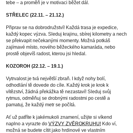
tebe – a proměň je v motivaci běžet dál.
STŘELEC (22.11. – 21.12.
)
Připrav se na dobrodružství! Každá trasa je expedice,
každý kopec výzva. Sleduj krajinu, sbírej kilometry a nech
se překvapit nečekanými momenty. Možná potkáš
zajímavé místo, nového běžeckého kamaráda, nebo
prostě objevíš radost, kterou jsi hledal.
KOZOROH (22.12. – 19.1.)
Vytrvalost je tvá největší zbraň. I když nohy bolí,
odhodlání tě dovede do cíle. Každý krok je krok k
vítězství, žádná překážka tě nezastaví! Sleduj svůj
rytmus, odměňuj se drobnými radostmi po cestě a
pamatuj, že každý metr se počítá.
Ať už patříte k jakémukoli znamení, užijte si víkend
naplno a vyrazte do
VÝZVY ZVĚROKRUHU!
Kdo ví,
možná se budete cítit jako hrdinové ve vlastním