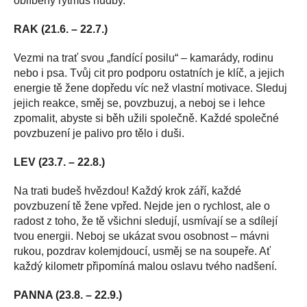
oblíbený rytmus hudby.
RAK (21.6. – 22.7.)
Vezmi na trať svou „fandící posilu“ – kamarády, rodinu
nebo i psa. Tvůj cit pro podporu ostatních je klíč, a jejich
energie tě žene dopředu víc než vlastní motivace. Sleduj
jejich reakce, směj se, povzbuzuj, a neboj se i lehce
zpomalit, abyste si běh užili společně. Každé společné
povzbuzení je palivo pro tělo i duši.
LEV (23.7. – 22.8.)
Na trati budeš hvězdou! Každý krok září, každé
povzbuzení tě žene vpřed. Nejde jen o rychlost, ale o
radost z toho, že tě všichni sledují, usmívají se a sdílejí
tvou energii. Neboj se ukázat svou osobnost – mávni
rukou, pozdrav kolemjdoucí, usměj se na soupeře. Ať
každý kilometr připomíná malou oslavu tvého nadšení.
PANNA (23.8. – 22.9.)