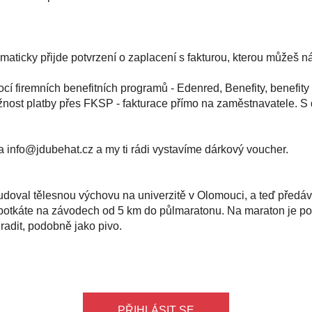
maticky přijde potvrzení o zaplacení s fakturou, kterou můžeš n
cí firemních benefitních programů - Edenred, Benefity, benefity 
ožnost platby přes FKSP - fakturace přímo na zaměstnavatele.
S 
na
zc.tahebudj@ofni
a my ti rádi vystavíme dárkový voucher.
udoval tělesnou výchovu na univerzitě v Olomouci, a teď předá
otkáte na závodech od 5 km do půlmaratonu. Na maraton je podle s
radit, podobně jako pivo.
PŘIHLÁSIT SE