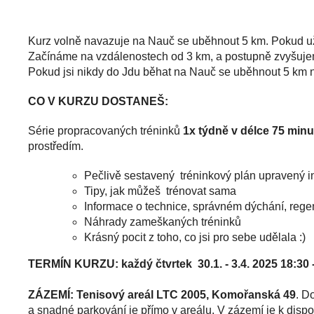
Kurz volně navazuje na Nauč se uběhnout 5 km. Pokud už p
Začínáme na vzdálenostech od 3 km, a postupně zvyšujeme
Pokud jsi nikdy do Jdu běhat na Nauč se uběhnout 5 km ne
CO V KURZU DOSTANEŠ:
Série propracovaných tréninků
1x týdně v délce 75 minu
prostředím.
Pečlivě sestavený tréninkový plán upravený i
Tipy, jak můžeš trénovat sama
Informace o technice, správném dýchání, rege
Náhrady zameškaných tréninků
Krásný pocit z toho, co jsi pro sebe udělala :)
TERMÍN KURZU: každý čtvrtek 30.1. - 3.4. 2025 18:30 - 
ZÁZEMÍ:
T
enisový areál LTC 2005, Komořanská 49
. D
a snadné parkování je přímo v areálu. V zázemí je k dispo