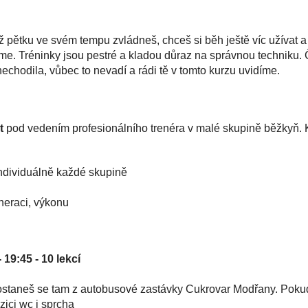
ětku ve svém tempu zvládneš, chceš si běh ještě víc užívat a b
. Tréninky jsou pestré a kladou důraz na správnou techniku. Č
chodila, vůbec to nevadí a rádi tě v tomto kurzu uvidíme.
t
pod vedením profesionálního trenéra v malé skupině běžkyň. 
ndividuálně každé skupině
neraci, výkonu
19:45 - 10 lekcí
ostaneš se tam z autobusové zastávky Cukrovar Modřany. Pokud j
zici wc i sprcha