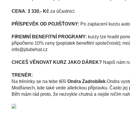
CENA
:
3 330,- Kč
za účastnici
PŘÍSPEVĚK OD POJIŠŤOVNY:
Po zaplacení kurzu auto
FIREMNÍ BENEFITNÍ PROGRAMY:
kurzy lze hradit pomo
připočteno 10% ceny (poplatek benefitní společnosti); m
zc.tahebudj@ofni
CHCEŠ VĚNOVAT KURZ JAKO DÁREK?
Napiš nám 
TRENÉR:
Na tréninky se na tebe těší
Ondra Zadrobílek
.Ondra vyst
Modřanech, kde také vede atletickou přípravku. Často jej p
Běh mám rád proto, že nezvykle chutná a nejde ničím nah