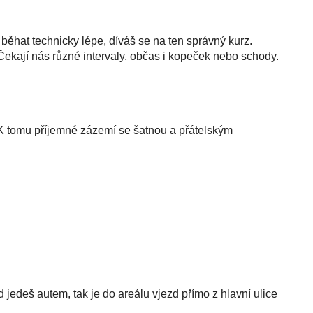
ěhat technicky lépe, díváš se na ten správný kurz.
ekají nás různé intervaly, občas i kopeček nebo schody.
K tomu příjemné zázemí se šatnou a přátelským
edeš autem, tak je do areálu vjezd přímo z hlavní ulice