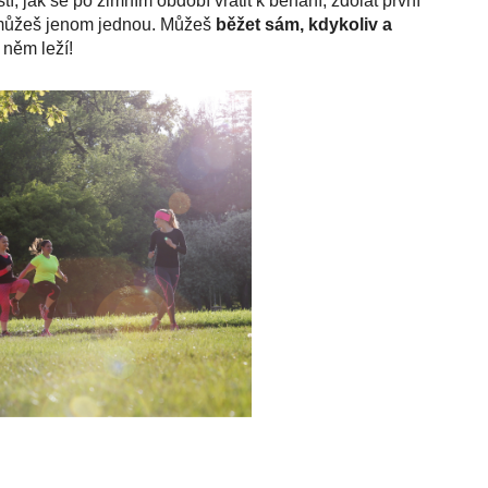
í, jak se po zimním období vrátit k běhání, zdolat první
, můžeš jenom jednou. Můžeš
běžet sám, kdykoliv a
 něm leží!