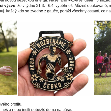
t novou běžeckou energii. Naše jarní výzva je ideální příležitost
 si výzvu
, že v týdnu 31.3. - 6.4. vyběhneš! Můžeš opakovaně
tuj, každý kdo se zvedne z gauče, poráží všechny ostatní, co na
svého profilu.
běhneš a nebo jestli poběžíš doma na páse.