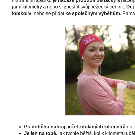
Po zimním spánku
je načase probudit běhačky
a načerpa
jarní kilometry a nebo si zpestřit svůj běžecký trénink.
Dej
kdekoliv
, nebo se přidat
ke společným výběhům
. Pama
Po doběhu nahraj
počet
zdolaných kilometrů
do 
J
e jen na tobě,
jak rychle běžíš, kolik kilometrů u