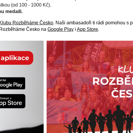
stkou (od 100 - 1000 Kč).
ou medaili.
Klubu Rozběháme Česko
. Naši ambasadoři ti rádi pomohou s 
Rozběháme Česko na
Google Play
i
App Store
.