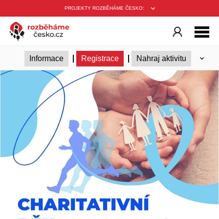
PROJEKTY ROZBĚHÁME ČESKO:
Informace
Registrace
Nahraj aktivitu
Seznam přihlášených
Podmínky
Týmová výzva