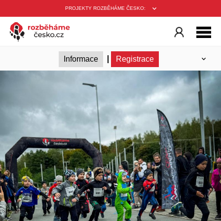
PROJEKTY ROZBĚHÁME ČESKO:
Informace
Registrace
Seznam přihlášených
Výsledky
Podmínky