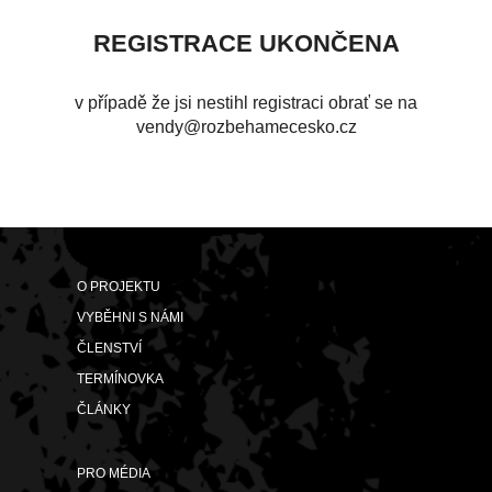
REGISTRACE UKONČENA
v případě že jsi nestihl registraci obrať se na
zc.oksecemahebzor@ydnev
O PROJEKTU
VYBĚHNI S NÁMI
ČLENSTVÍ
TERMÍNOVKA
ČLÁNKY
PRO MÉDIA