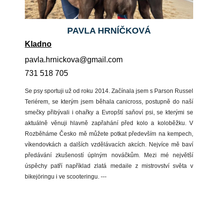
PAVLA HRNÍČKOVÁ
Kladno
moc.liamg@avokcinrh.alvap
731 518 705
Se psy sportuji už od roku 2014. Začínala jsem s Parson Russel
Teriérem, se kterým jsem běhala canicross, postupně do naší
smečky přibývali i ohařky a Evropští saňoví psi, se kterými se
aktuálně věnuji hlavně zapřahání před kolo a koloběžku. V
Rozběháme Česko mě můžete potkat především na kempech,
víkendovkách a dalších vzdělávacích akcích. Nejvíce mě baví
předávání zkušeností úplným nováčkům. Mezi mé největší
úspěchy patří například zlatá medaile z mistrovství světa v
bikejöringu i ve scooteringu. ---