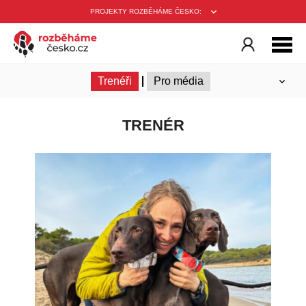
PROJEKTY ROZBĚHÁME ČESKO:
O projektu
Historie
Ambasadoři
Trenéři
Pro média
TRENÉR