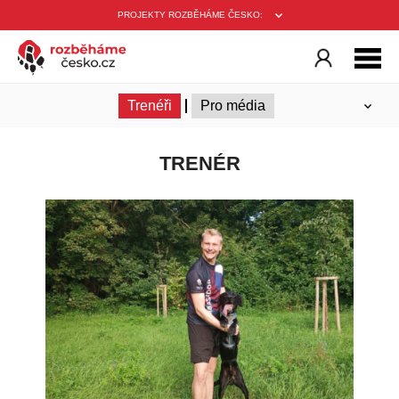
PROJEKTY ROZBĚHÁME ČESKO:
O projektu
Historie
Ambasadoři
Trenéři
Pro média
TRENÉR