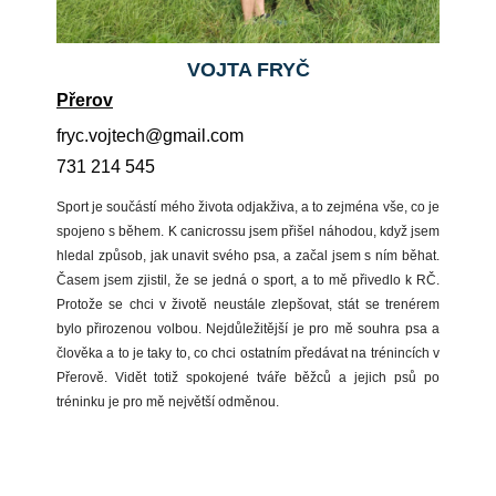
VOJTA FRYČ
Přerov
moc.liamg@hcetjov.cyrf
731 214 545
Sport je součástí mého života odjakživa, a to zejména vše, co je
spojeno s během. K canicrossu jsem přišel náhodou, když jsem
hledal způsob, jak unavit svého psa, a začal jsem s ním běhat.
Časem jsem zjistil, že se jedná o sport, a to mě přivedlo k RČ.
Protože se chci v životě neustále zlepšovat, stát se trenérem
bylo přirozenou volbou. Nejdůležitější je pro mě souhra psa a
člověka a to je taky to, co chci ostatním předávat na trénincích v
Přerově. Vidět totiž spokojené tváře běžců a jejich psů po
tréninku je pro mě největší odměnou.